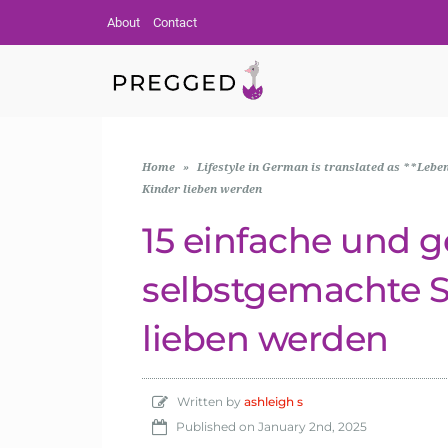
About
Contact
Home
»
Lifestyle in German is translated as **Leben
Kinder lieben werden
15 einfache und 
selbstgemachte Sn
lieben werden
Written by
ashleigh s
Published on
January 2nd, 2025