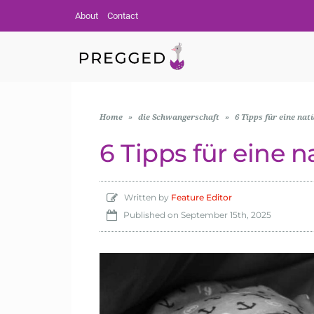
About
Contact
Home
»
die Schwangerschaft
»
6 Tipps für eine nat
6 Tipps für eine 
Written by
Feature Editor
Published on
September 15th, 2025