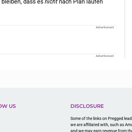
 bleiben, dass es
nicht
nach Plan laufen
Advertisment
Advertisment
OW US
DISCLOSURE
Some of the links on Pregged lead 
we are affiliated with, such as A
t
and we may earn revenue from t