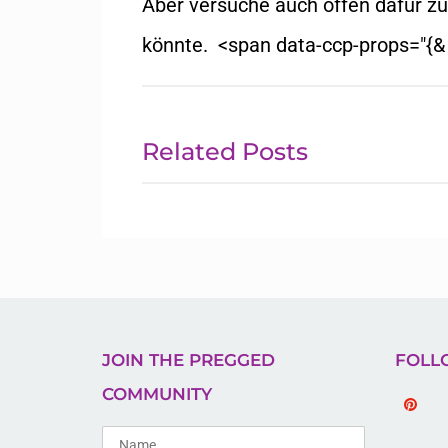
Aber versuche auch offen dafür zu
könnte.
<span data-ccp-props="{&
Related Posts
JOIN THE PREGGED
FOLL
COMMUNITY
Pinteres