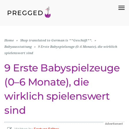
To
Na
Home
»
Shop translated to German is **Geschäft**.
»
Babyausstattung
»
9 Erste Babyspielzeuge (0–6 Monate), die wirklich
spielenswert sind
9 Erste Babyspielzeuge
(0–6 Monate), die
wirklich spielenswert
sind
Advertisment
Written by
Feature Editor