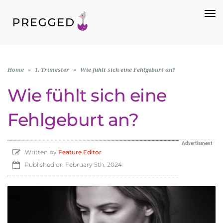
To
Na
Home
»
1. Trimester
»
Wie fühlt sich eine Fehlgeburt an?
Wie fühlt sich eine
Fehlgeburt an?
Advertisment
Written by
Feature Editor
Published on
February 5th, 2024