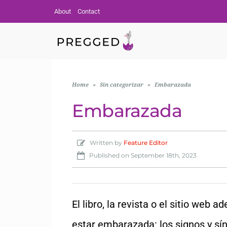
About
Contact
Home
»
Sin categorizar
»
Embarazada
Embarazada
Written by
Feature Editor
Published on
September 18th, 2023
El libro, la revista o el sitio we
estar embarazada: los signos y sín