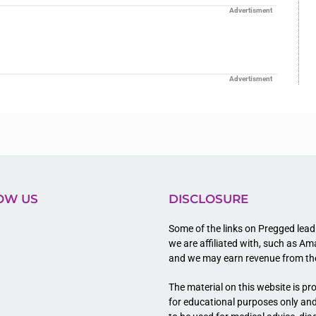
Advertisment
Advertisment
OW US
DISCLOSURE
Some of the links on Pregged lead 
we are affiliated with, such as A
t
and we may earn revenue from t
The material on this website is pr
for educational purposes only and