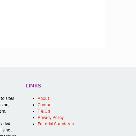
LINKS
to sites
About
mazon,
Contact
hem.
T & C’s
Privacy Policy
ovided
Editorial Standards
 is not