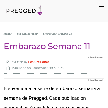
To
Na
Home
»
Sin categorizar
»
Embarazo Semana 11
Embarazo Semana 11
Advertisment
Written by
Feature Editor
Published on
September 28th, 2023
Advertisment
Bienvenida a la serie de embarazo semana a
semana de Pregged. Cada publicación
semanal está dividida en tres secciones