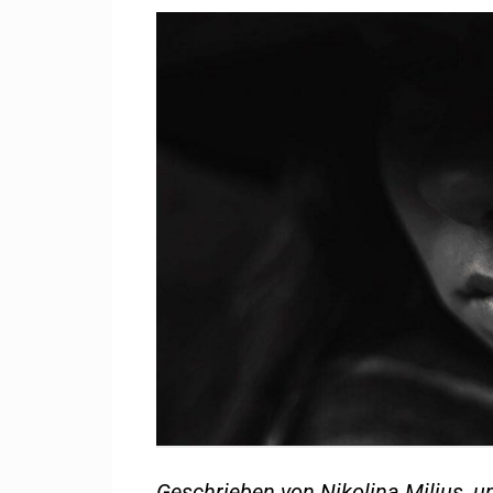
Geschrieben von
Nikolina Miljus
, u