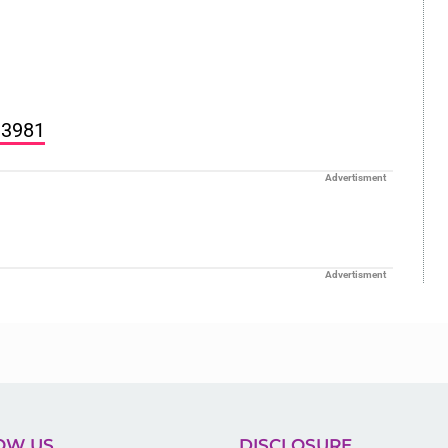
13981
Advertisment
Advertisment
OW US
DISCLOSURE