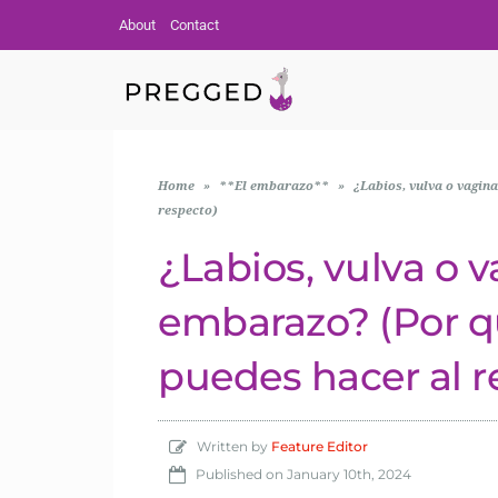
About
Contact
Home
»
**El embarazo**
»
¿Labios, vulva o vagin
respecto)
¿Labios, vulva o 
embarazo? (Por q
puedes hacer al r
Written by
Feature Editor
Published on
January 10th, 2024