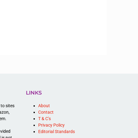
LINKS
to sites
About
mazon,
Contact
hem.
T & C’s
Privacy Policy
ovided
Editorial Standards
 is not