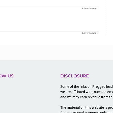
Advertisment
Advertisment
OW US
DISCLOSURE
Some of the links on Pregged lead 
we are affiliated with, such as A
t
and we may earn revenue from t
The material on this website is pr
for educational purposes only and