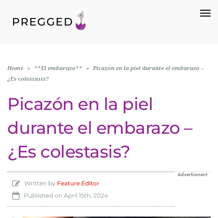
To
Na
Home
»
**El embarazo**
»
Picazón en la piel durante el embarazo –
¿Es colestasis?
Picazón en la piel
durante el embarazo –
¿Es colestasis?
Advertisment
Written by
Feature Editor
Published on
April 15th, 2024