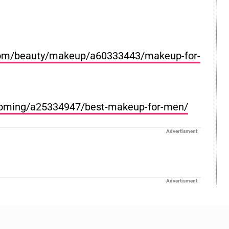
com/beauty/makeup/a60333443/makeup-for-
ooming/a25334947/best-makeup-for-men/
Advertisment
Advertisment