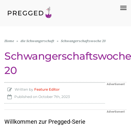
To
Na
Home
»
die Schwangerschaft
»
Schwangerschaftswoche 20
Schwangerschaftswoch
20
Advertisment
Written by
Feature Editor
Published on
October 7th, 2023
Advertisment
Willkommen zur Pregged-Serie