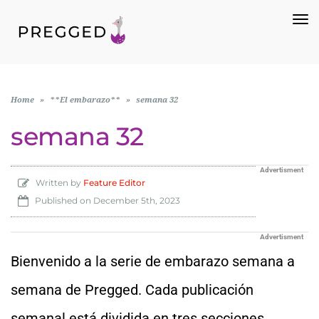
To
Na
Home
»
**El embarazo**
»
semana 32
semana 32
Advertisment
Written by
Feature Editor
Published on
December 5th, 2023
Advertisment
Bienvenido a la serie de embarazo semana a
semana de Pregged. Cada publicación
semanal está dividida en tres secciones