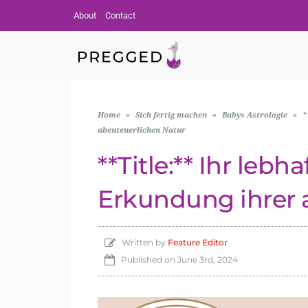
About
Contact
Home
»
Sich fertig machen
»
Babys Astrologie
»
*
abenteuerlichen Natur
**Title:** Ihr leb
Erkundung ihrer 
Written by
Feature Editor
Published on
June 3rd, 2024