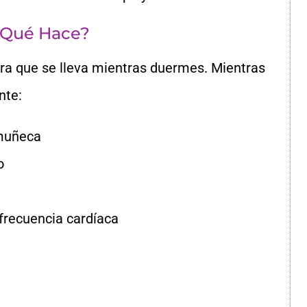
Y Qué Hace?
a que se lleva mientras duermes. Mientras
ente:
 muñeca
o
 frecuencia cardíaca