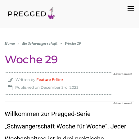
To
Na
Home
»
die Schwangerschaft
»
Woche 29
Woche 29
Advertisment
Written by
Feature Editor
Published on
December 3rd, 2023
Advertisment
Willkommen zur Pregged-Serie
„Schwangerschaft Woche für Woche“. Jeder
Wochenbeitrag ist in drei praktische